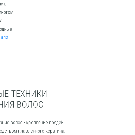
у в
многом
ва
родные
 для
ЫЕ ТЕХНИКИ
НИЯ ВОЛОС
ание волос
- крепление прядей
едством плавленного кератина.