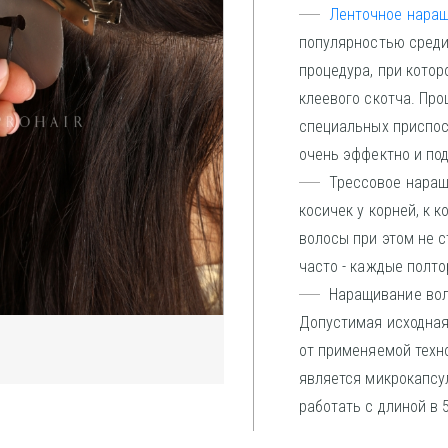
Ленточное нара
популярностью среди
процедура, при котор
клеевого скотча. Про
специальных приспос
очень эффектно и под
Трессовое наращ
косичек у корней, к 
волосы при этом не 
часто - каждые полто
Наращивание вол
Допустимая исходная
от применяемой техн
является
микрокапсу
работать с длиной в 5